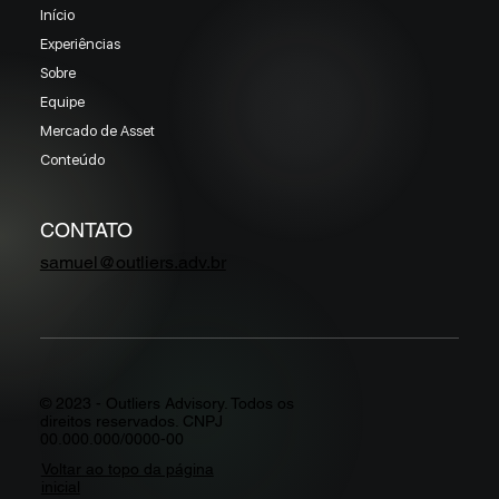
Início
Experiências
Sobre
Equipe
Mercado de Asset
Conteúdo
CONTATO
samuel@outliers.adv.br
© 2023 - Outliers Advisory. Todos os
direitos reservados. CNPJ
00.000.000/0000-00
Voltar ao topo da página
inicial