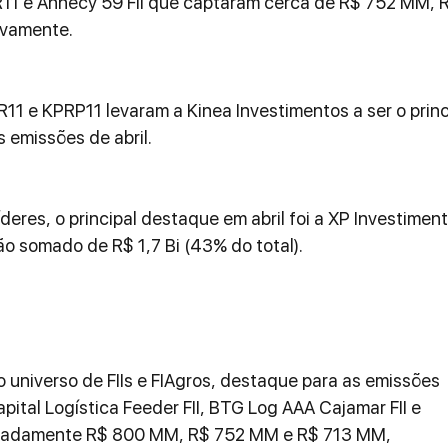
11 e Annecy 59 FII que captaram cerca de R$ 752 MM, R
ivamente.
 e KPRP11 levaram a Kinea Investimentos a ser o princ
 emissões de abril.
eres, o principal destaque em abril foi a XP Investiment
o somado de R$ 1,7 Bi (43% do total).
no universo de FIIs e FIAgros, destaque para as emissões 
ital Logística Feeder FII, BTG Log AAA Cajamar FII e 
madamente R$ 800 MM, R$ 752 MM e R$ 713 MM, 