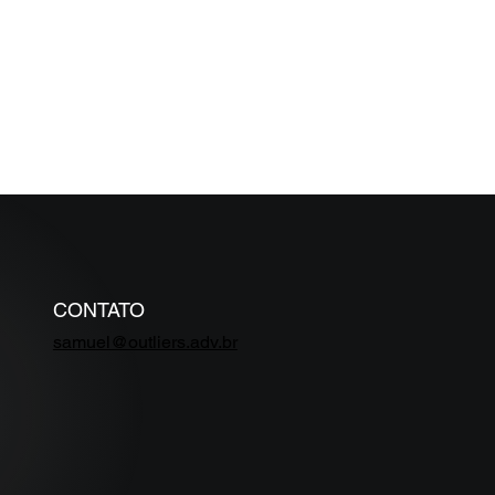
IORES
ÉDITO EM
zo inferior a
CONTATO
samuel@outliers.adv.br