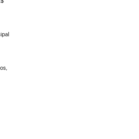
$ 
ipal 
os, 