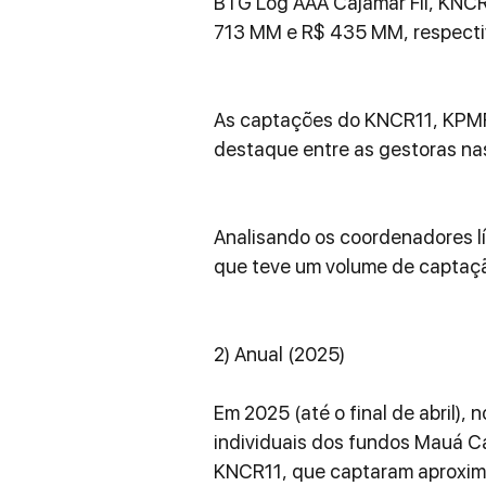
BTG Log AAA Cajamar FII, KNCR
713 MM e R$ 435 MM, respect
As captações do KNCR11, KPMR11
destaque entre as gestoras nas
Analisando os coordenadores líd
que teve um volume de captaçã
2) Anual (2025)
Em 2025 (até o final de abril), 
individuais dos fundos Mauá Cap
KNCR11, que captaram aproxi