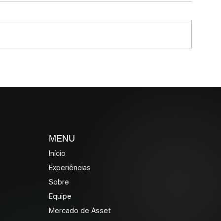
MELHORES E PIORES
MELHORES E P
FUNDOS DE DEBÊNTURES
FUNDOS DE CR
INCENTIVADAS EM MAIO
MAIO 2026 (Pra
2026
46 dias)
MENU
Início
Experiências
Sobre
Equipe
Mercado de Asset