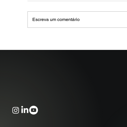
Escreva um comentário
MELHORES E PIORES
FUNDOS DE CRÉDITO EM
MAIO 2026 (Prazo superior
a 46 dias)