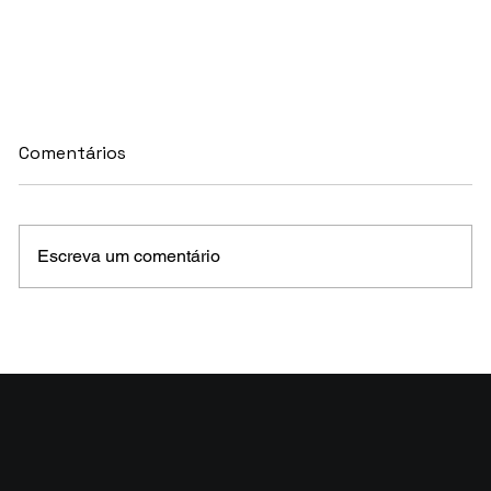
Comentários
Escreva um comentário
MELHORES E PIORES FUNDOS DE CRÉDITO
EM MAIO 2026 (Prazo superior a 46 dias)