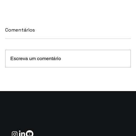
Comentários
Escreva um comentário
MELHORES E PIORES FUNDOS DE CRÉDITO
EM MAIO 2026 (Prazo superior a 46 dias)