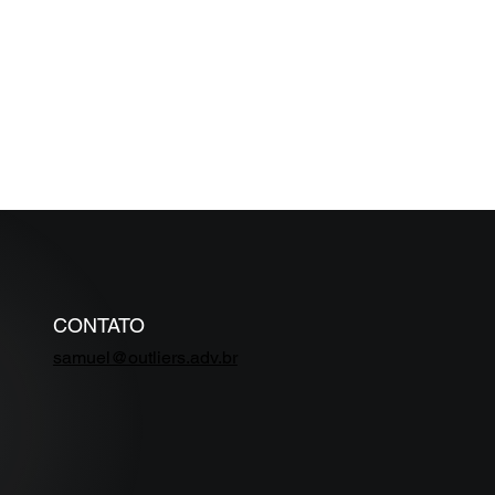
IORES
ÉDITO EM
zo inferior a
CONTATO
samuel@outliers.adv.br