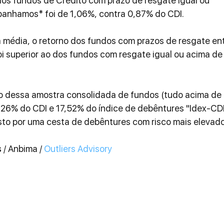
os fundos de Crédito com prazo de resgate igual ou 
anhamos* foi de 1,06%, contra 0,87% do CDI.
 média, o retorno dos fundos com prazos de resgate ent
 superior ao dos fundos com resgate igual ou acima de
o dessa amostra consolidada de fundos (tudo acima de 
,26% do CDI e 17,52% do índice de debêntures "Idex-CDI
to por uma cesta de debêntures com risco mais elevado
s
 / Anbima / 
Outliers Advisory