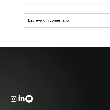
Escreva um comentário
MELHORES E PIORES
FUNDOS DE CRÉDITO EM
MAIO 2026 (Prazo superior
a 46 dias)