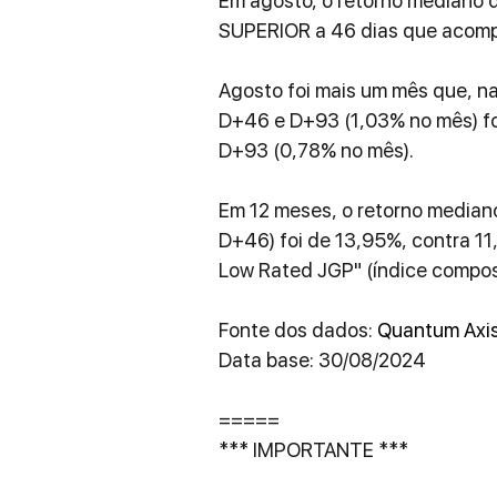
Em agosto, o retorno mediano d
SUPERIOR a 46 dias que acomp
Agosto foi mais um mês que, na
D+46 e D+93 (1,03% no mês) foi
D+93 (0,78% no mês).
Em 12 meses, o retorno median
D+46) foi de 13,95%, contra 11
Low Rated JGP" (índice compos
Fonte dos dados: 
Quantum Axi
Data base: 30/08/2024
=====
*** IMPORTANTE ***