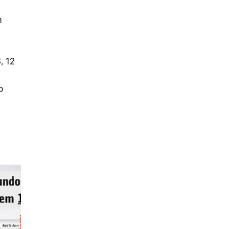
 
 12 
o 