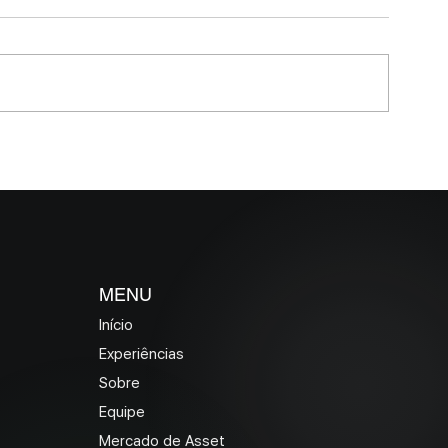
MELHORES E PIORES
MELHORES E P
FUNDOS DE DEBÊNTURES
FUNDOS DE CR
INCENTIVADAS EM MAIO
MAIO 2026 (Pra
2026
46 dias)
MENU
Início
Experiências
Sobre
Equipe
Mercado de Asset