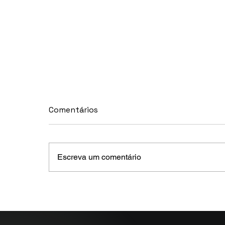
Comentários
Escreva um comentário
MELHORES E PIORES
FUNDOS DE CRÉDITO EM
MAIO 2026 (Prazo superior
a 46 dias)