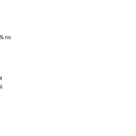
% no 
I 
).