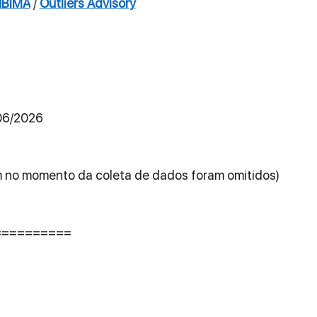
BIMA
 / 
Outliers Advisory
06/2026
 no momento da coleta de dados foram omitidos)
==========