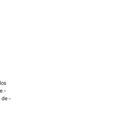
dos 
e -
 de -