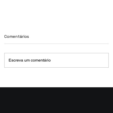
Comentários
Escreva um comentário
MELHORES E PIORES FUNDOS DE CRÉDITO
EM MAIO 2026 (Prazo superior a 46 dias)