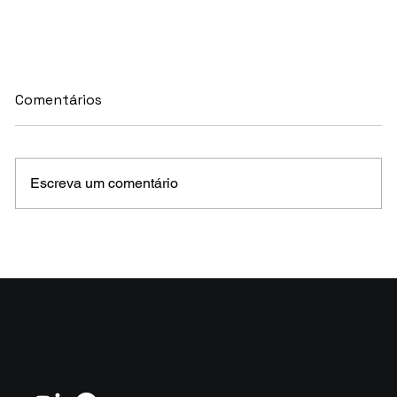
Comentários
Escreva um comentário
MELHORES E PIORES FUNDOS DE CRÉDITO
EM MAIO 2026 (Prazo superior a 46 dias)