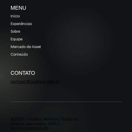
MENU
Início
Experiências
Sobre
Equipe
Mercado de Asset
Conteúdo
CONTATO
samuel@outliers.adv.br
© 2023 - Outliers Advisory. Todos os
direitos reservados. CNPJ
00.000.000/0000-00