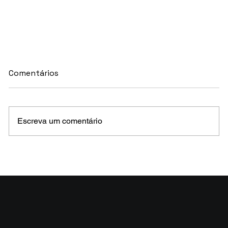
Comentários
Escreva um comentário
MELHORES E PIORES FUNDOS DE CRÉDITO
EM MAIO 2026 (Prazo superior a 46 dias)