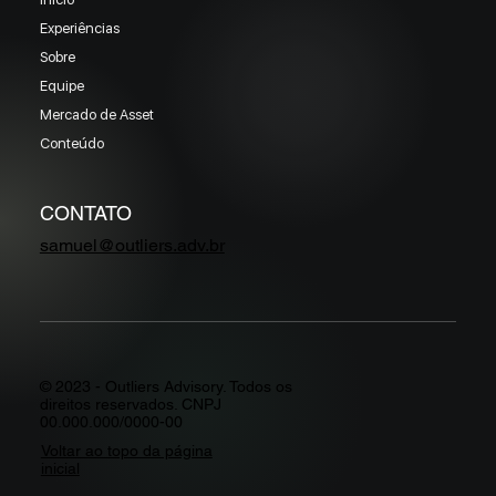
Experiências
Sobre
Equipe
Mercado de Asset
Conteúdo
CONTATO
samuel@outliers.adv.br
© 2023 - Outliers Advisory. Todos os
direitos reservados. CNPJ
00.000.000/0000-00
Voltar ao topo da página
inicial