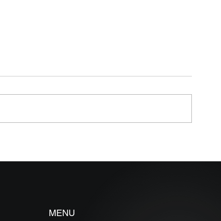
MELHORES E PIORES
MELHORES E P
FUNDOS DE DEBÊNTURES
FUNDOS DE CR
INCENTIVADAS EM MAIO
MAIO 2026 (Pra
2026
46 dias)
MENU