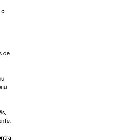
 o 
s de 
ou 
aiu 
ês, 
ente.
ntra 