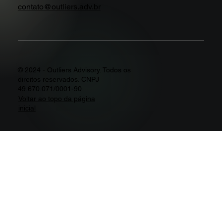
contato@outliers.adv.br
© 2024 - Outliers Advisory. Todos os
direitos reservados. CNPJ
49.670.071/0001-90
Voltar ao topo da página
inicial