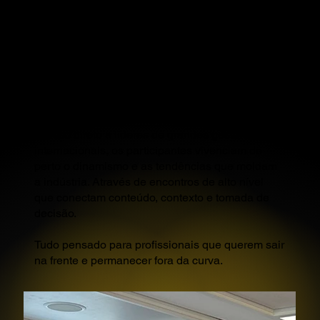
IMERSÃO FORA DA CURVA?
Ser Outlier não é acaso – é construção.
O programa de imersões Outliers vai além do
conteúdo técnico: é uma experiência estratégica
de formação, conexão e visão global. Com
acesso direto a líderes de grandes gestoras
internacionais, os participantes vivenciam de
perto o dinamismo e as tendências que moldam
a indústria. Através de encontros de alto nível
que conectam conteúdo, contexto e tomada de
decisão.
Tudo pensado para profissionais que querem sair
na frente e permanecer fora da curva.