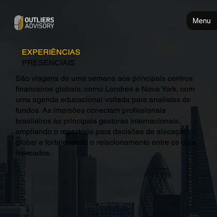
Menu
EXPERIÊNCIAS
PRESENCIAIS
São viagens de uma semana aos principais centros
financeiros globais, como Londres e Nova York, com
uma agenda educacional voltada para analistas de
fundos. As imersões conectam profissionais
brasileiros às principais gestoras internacionais,
ampliando o repertório para decisões de alocação
global e fortalecendo o relacionamento entre os dois
mercados.