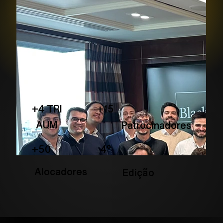
+4 TRI +15
AUM
Patrocinadores
+50 4°
Alocadores
Edição