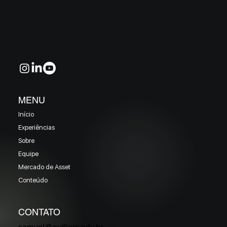
MELHORES E PIORES FUNDOS DE CRÉDITO
EM MAIO 2026 (Prazo superior a 46 dias)
MENU
Início
Experiências
Sobre
Equipe
Mercado de Asset
Conteúdo
CONTATO
samuel@outliers.adv.br