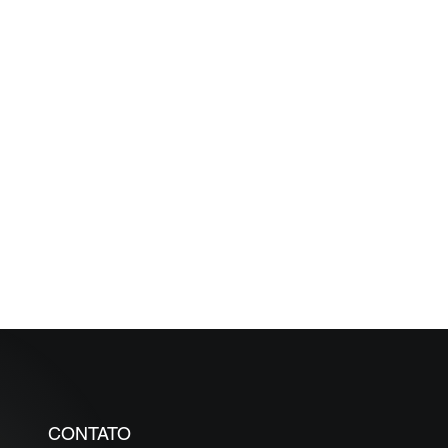
IORES
ÉDITO EM
zo inferior a
CONTATO