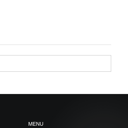
MELHORES E PIORES
MELHORES E P
FUNDOS DE DEBÊNTURES
FUNDOS DE CR
INCENTIVADAS EM MAIO
MAIO 2026 (Pra
2026
46 dias)
MENU