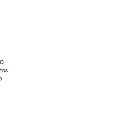
O 
tos 
o