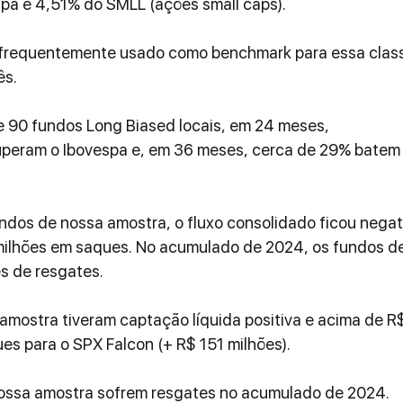
pa e 4,51% do SMLL (ações small caps).
 frequentemente usado como benchmark para essa clas
ês.
e 90 fundos Long Biased locais, em 24 meses, 
peram o Ibovespa e, em 36 meses, cerca de 29% batem 
dos de nossa amostra, o fluxo consolidado ficou negat
ilhões em saques. No acumulado de 2024, os fundos d
s de resgates.
mostra tiveram captação líquida positiva e acima de R$
s para o SPX Falcon (+ R$ 151 milhões).
ossa amostra sofrem resgates no acumulado de 2024.