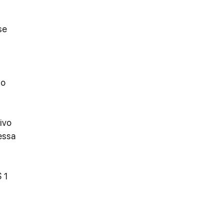
se 
o 
ivo 
essa 
 1 