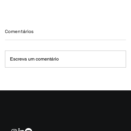
Comentários
Escreva um comentário
MELHORES E PIORES FUNDOS DE CRÉDITO
EM MAIO 2026 (Prazo superior a 46 dias)