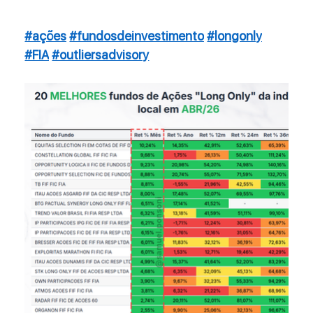
#ações
#fundosdeinvestimento
#longonly
#FIA
#outliersadvisory