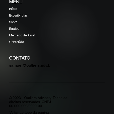
MENU
Início
Experiências
Sobre
Equipe
Mercado de Asset
Conteúdo
CONTATO
samuel@outliers.adv.br
© 2023 - Outliers Advisory. Todos os
direitos reservados. CNPJ
00.000.000/0000-00
Voltar ao topo da página