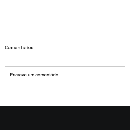
Comentários
Escreva um comentário
MELHORES E PIORES FUNDOS DE CRÉDITO
EM MAIO 2026 (Prazo superior a 46 dias)