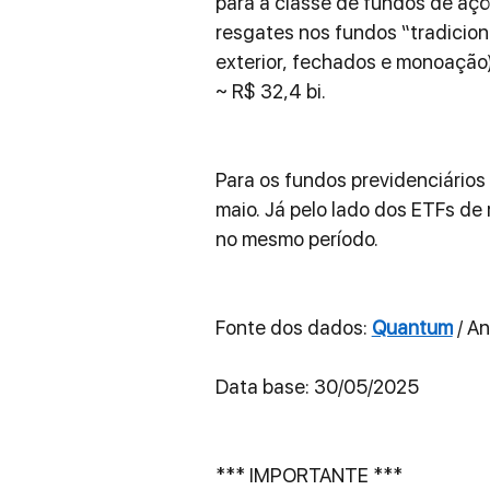
para a classe de fundos de açõe
resgates nos fundos “tradicion
exterior, fechados e monoação
~ R$ 32,4 bi.
Para os fundos previdenciários
maio. Já pelo lado dos ETFs de r
no mesmo período.
Fonte dos dados: 
Quantum
 / A
Data base: 30/05/2025
*** IMPORTANTE ***