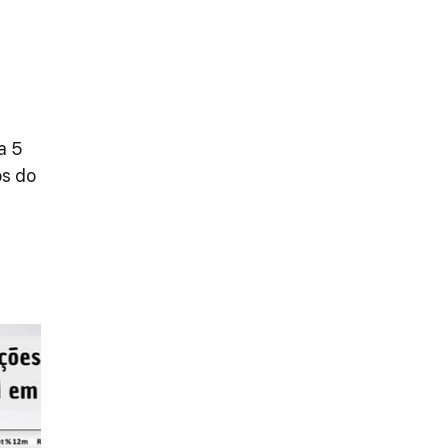
a 5 
s do 