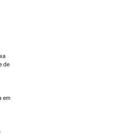
xa 
e de 
a em 
 