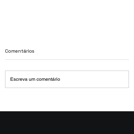
Comentários
Escreva um comentário
MELHORES E PIORES FUNDOS DE CRÉDITO
EM MAIO 2026 (Prazo superior a 46 dias)